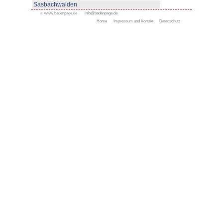
Appenweier
Bad Peterstal-Griesbach
Bad Rippoldsau-Schapbac
Bühl
Gengenbach
Haslach
Kappelrodeck
Oppenau