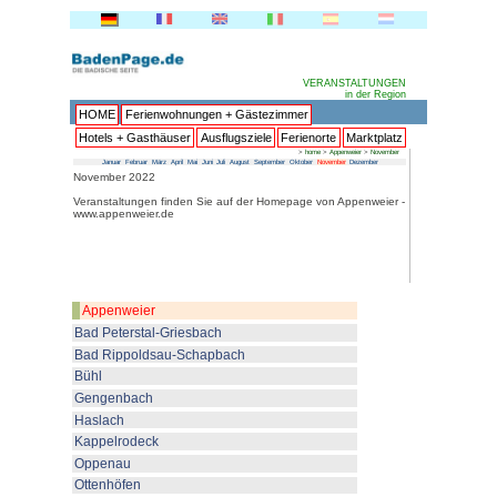
HOME
Ferienwohnungen + 
Hotels + Gasthäuser
Ausflu
Januar
Februar
März
April
Mai
Juni
Juli
Au
November 2022
Veranstaltungen finden Sie au
www.appenweier.de