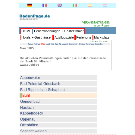
HOME
Ferienwohnungen + 
Hotels + Gasthäuser
Ausflu
Januar
Februar
März
April
Mai
Juni
Juli
Au
März 2022
Die aktuellen Veranstaltungen fi
der Stadt Bühl/Baden!
www.buehl.de