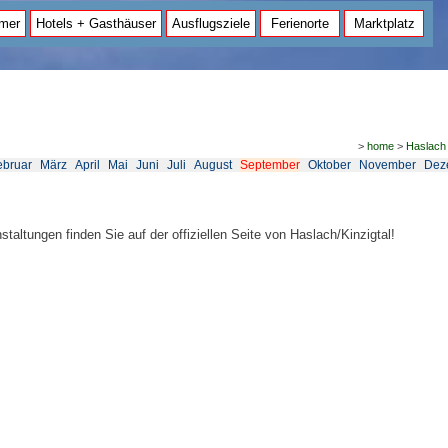
mer
Hotels + Gasthäuser
Ausflugsziele
Ferienorte
Marktplatz
>
home
>
Haslach
ebruar
März
April
Mai
Juni
Juli
August
September
Oktober
November
Dez
staltungen finden Sie auf der offiziellen Seite von Haslach/Kinzigtal!