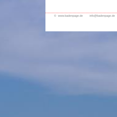
©
www.badenpage.de
info@badenpage.de