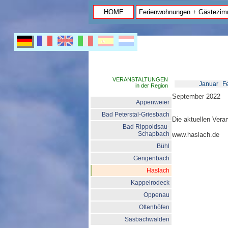
HOME
Ferienwohnungen + Gästezim
VERANSTALTUNGEN
Januar
F
in der Region
September 2022
Appenweier
Bad Peterstal-Griesbach
Die aktuellen Veran
Bad Rippoldsau-
Schapbach
www.haslach.de
Bühl
Gengenbach
Haslach
Kappelrodeck
Oppenau
Ottenhöfen
Sasbachwalden