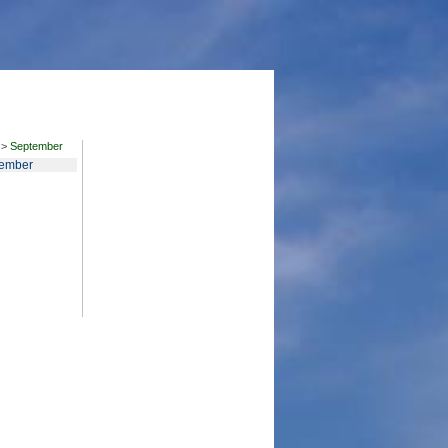
>
September
ember