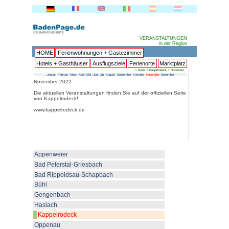
HOME
Ferienwohnungen + 
Hotels + Gasthäuser
Ausflu
Januar
Februar
März
April
Mai
Juni
Juli
Au
November 2022
Die aktuellen Veranstaltungen fin
von Kappelrodeck!
www.kappelrodeck.de