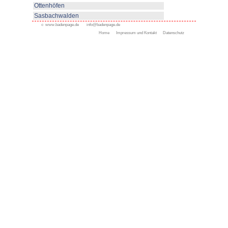
Appenweier
Bad Peterstal-Griesbach
Bad Rippoldsau-Schapbac
Bühl
Gengenbach
Haslach
Kappelrodeck