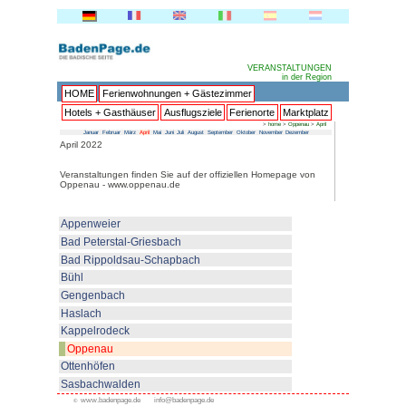
HOME
Ferienwohnungen + 
Hotels + Gasthäuser
Ausflu
Januar
Februar
März
April
Mai
Juni
Juli
Au
April 2022
Veranstaltungen finden Sie auf 
Oppenau - www.oppenau.de