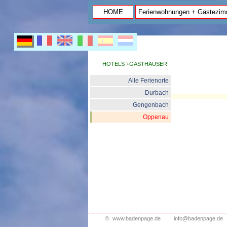
HOME
Ferienwohnungen + Gästezim
HOTELS +GASTHÄUSER
Alle Ferienorte
Durbach
Gengenbach
Oppenau
©
www.badenpage.de
info@badenpage.de