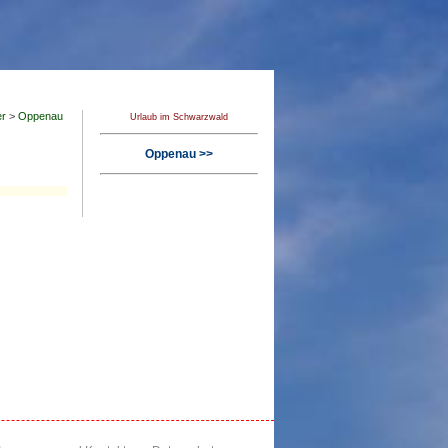
er
>
Oppenau
Urlaub im Schwarzwald
Oppenau >>