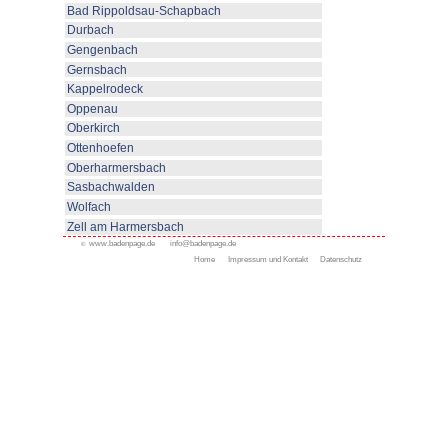
weiträumigen A
beginnen (Tip für Frühaufsteher
Urloffen ein Naherholungsgebi
Nesselried
liegt in der maleris
sich in sanftem Schwung zwisc
Schwarzwald erheben.
Zahlreiche Wanderrouten durch
Ausläufer des Schwarzwalds hab
Ursprung. Vom Nesselrieder Wal
durch Wald und Weinberge zum 
Staufenberg (mit Weingut) wand
Bilderschau: Bild anklicken!