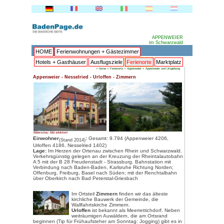
HOME
Ferienwohnungen + 
Hotels + Gasthäuser
Ausflu
>
home
Appenweier - Nesselried - Urlof