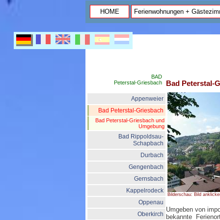
HOME
Ferienwohnungen + Gästezim
BAD
Bad Peterstal-
Peterstal-Griesbach
Appenweier
Bad Peterstal-Griesbach
Bad Peterstal-Griesbach und
Umgebung
Bad Rippoldsau-
Schapbach
Durbach
Gengenbach
Gernsbach
Kappelrodeck
Bilderschau: Bild anklicke
Oppenau
Umgeben von impos
Oberkirch
bekannte Ferienor