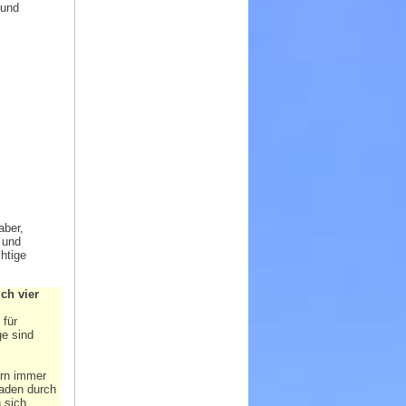
 und
aber,
 und
htige
ch vier
für
e sind
ern immer
faden durch
 sich