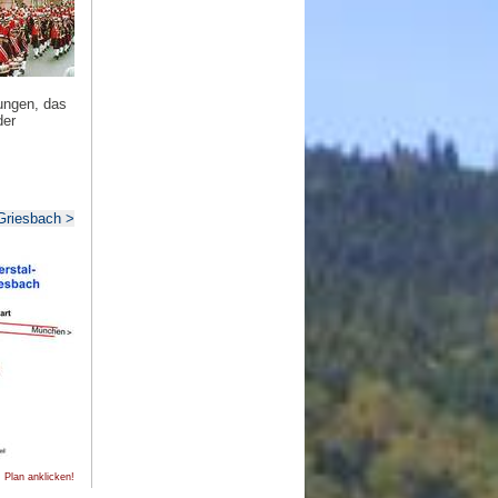
ungen, das
der
Griesbach >
 Plan anklicken!