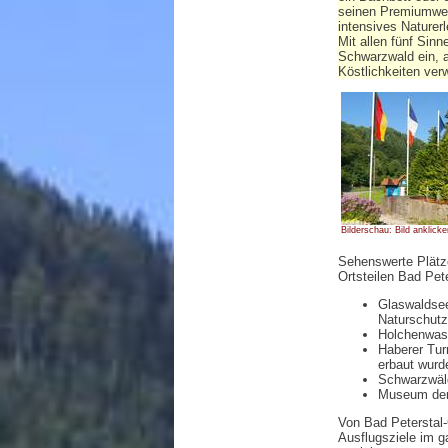
seinen Premiumweg
intensives Naturerl
Mit allen fünf Sin
Schwarzwald ein, a
Köstlichkeiten ver
Bilderschau: Bild anklicke
Sehenswerte Plätze
Ortsteilen Bad Pe
Glaswaldsee
Naturschutz
Holchenwass
Haberer Tur
erbaut wurd
Schwarzwäl
Museum der 
Von Bad Peterstal-
Ausflugsziele im 