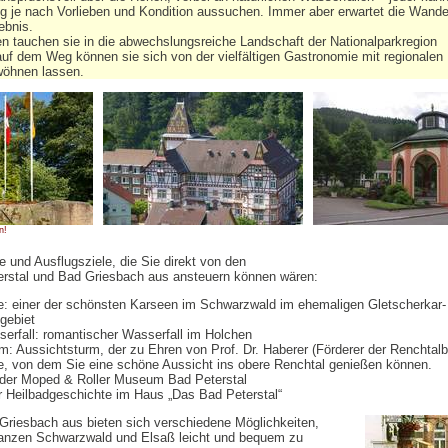
 je nach Vorlieben und Kondition aussuchen. Immer aber erwartet die Wande
ebnis.
nen tauchen sie in die abwechslungsreiche Landschaft der Nationalparkregion
uf dem Weg können sie sich von der vielfältigen Gastronomie mit regionalen
wöhnen lassen.
n!
 und Ausflugsziele, die Sie direkt von den
terstal und Bad Griesbach aus ansteuern können wären:
: einer der schönsten Karseen im Schwarzwald im ehemaligen Gletscherkar-
gebiet
erfall: romantischer Wasserfall im Holchen
m: Aussichtsturm, der zu Ehren von Prof. Dr. Haberer (Förderer der Renchtalb
e, von dem Sie eine schöne Aussicht ins obere Renchtal genießen können.
der Moped & Roller Museum Bad Peterstal
Heilbadgeschichte im Haus „Das Bad Peterstal“
Griesbach aus bieten sich verschiedene Möglichkeiten,
ganzen Schwarzwald und Elsaß leicht und bequem zu