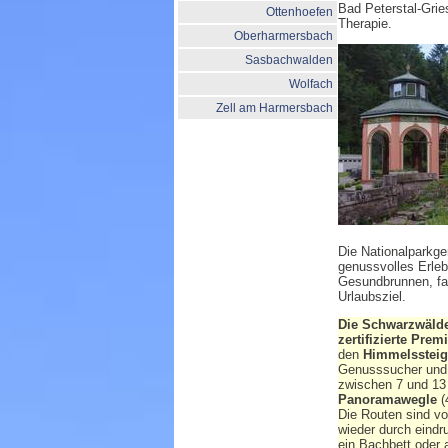
Bad Peterstal-Grie
Ottenhoefen
Therapie.
Oberharmersbach
Sasbachwalden
Wolfach
Zell am Harmersbach
Die Nationalparkge
genussvolles Erleb
Gesundbrunnen, fam
Urlaubsziel.
Die Schwarzwälder
zertifizierte Pr
den
Himmelssteig
Genusssucher un
zwischen 7 und 13
Panoramawegle
(
Die Routen sind v
wieder durch eindr
ein Bachbett oder 