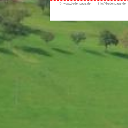
©
www.badenpage.de
info@badenpage.de