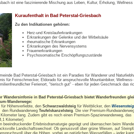
sbach ist eine faszinierende Mischung aus Leben, Kultur, Erholung, Wellness
Kuraufenthalt in Bad Peterstal-Griesbach
Zu den Indikationen gehören:
Herz-und Kreislauferkrankungen
Erkrankungen der Gelenke und der Wirbelsäule
rheumatische Erkrankungen
Erkrankungen des Nervensystems
Frauenerkrankungen
Psychosomatische Erschöpflungszustände
meinde Bad Peterstal-Griesbach ist ein Paradies für Wanderer und Naturliebh
nis für Feinschmecker, Eldorado für anspruchsvolle Mountainbiker, Wellness-
ilienfreundlicher Ferienort, "tierisch gut" - eben für jeden Geschmack das ric
 Wandersinfonie in Bad Peterstal-Griesbach bietet Wanderfreunden glei
emium-Wanderwege:
für Höhenverliebte, den
Schwarzwaldsteig
für Weitblicker, den
Wiesensteig
d den Rundwanderweg
Teufelskanzelsteig
. Die vier Premium-Rundwanderweg
 Kilometer lang. Zudem gibt es noch einen Premium-Spazierwanderweg, das
4,1 Kilometer).
on beeindruckender Erlebnisdramaturgie geprägt und überraschen beim Wand
ucksvolle Landschaftswechsel. Ob genussvoll über grüne Wiesen, auf Steinp
anspruchsvoll über die Höhen, vorbei an natürlichen Wasserfällen – jeder kann