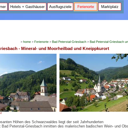
mer
Hotels + Gasthäuser
Ausflugsziele
Ferienorte
Marktplatz
>
home
>
Ferienorte
>
Bad Peterstal-Griesbach
>
Bad Peterstal-Griesbach 
Griesbach - Mineral- und Moorheilbad und Kneippkurort
n!
anten Höhen des Schwarzwaldes liegt der seit Jahrhunderten
t Bad Peterstal-Griesbach inmitten des malerischen badischen Wein- und Obs