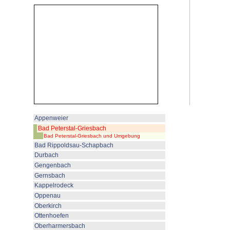
Hier beginnt der nächste Teil d
Renchtalhütte aus führt der We
Kirchberg vorbei. Auf einem sc
Wald und Wiesen ein Stück ber
Landschaft ist abwechslungsrei
Ausblicke auf die andere Talseit
An der „Himmelsleiter“ stehen 
Genießen der herrlichen Natur.
Beim Haus Wilde Rench ist der 
erreicht. Hier gibt es einen kle
Äpfeln. Jetzt wechselt der Weg a
zur Rench wandert man talaufw