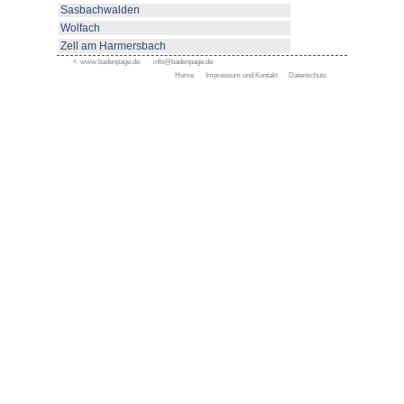
Herbstwasen und von dort am U
zum Ausgangspunkt der Wande
Länge: 13,4 km
Aufstieg: 541m / Abstieg: 541m
Wanderzeit: ca. 5:30h
Einkehrmöglichkeiten: Renchtal
Grillplatz am Wanderparkplatz W
So kommen Sie hin:
Autobahnausfahrt A5 Appenweier
Oppenau, Bad Peterstal zum Ort
Adler links zur wilden Rench bis
Oder von der Schwarzwaldhochs
Alexanderschanze vorbei nach Ba
< zurück