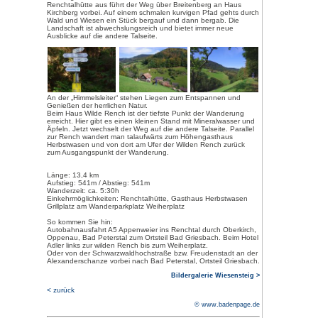
Der 13,4 km lange, gut ausges
2010 eingerichtet und als Premiu
abwechslungsreich an Bächen vo
durch Wiesen. Er bietet wunderb
Landschaft rund um Bad Peterst
mit Bänken laden zum Ausruhen
Aussicht ein.
Ausgangspunkt ist der Wanderp
„Weiherplatz“ im Ortsteil Bad Gr
Weg führt zunächst über die Brü
ehemaligen Stau-Anlage, Überbl
Zeit, als die Rench zum Flößen 
Dann führt der Weg an den roma
wilden Rench vorbei, bis man n
Fischfelsenhütte erreicht. Von 
breiten Forstweg zur Renchtalhüt