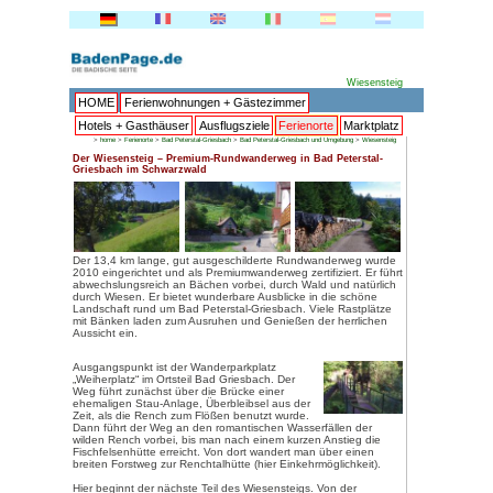
HOME
Ferienwohnungen + 
Hotels + Gasthäuser
Ausflu
>
home
>
Ferienorte
>
Bad Peterstal-Griesbach
Der Wiesensteig – Premium-Rund
Griesbach im Schwarzwald