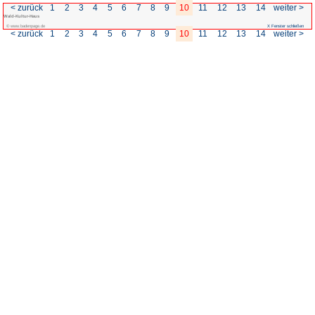
< zurück
1
2
3
4
5
6
7
Wald-Kultur-Haus
© www.badenpage.de
< zurück
1
2
3
4
5
6
7