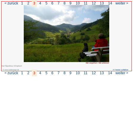
< zurück
1
2
3
4
5
6
7