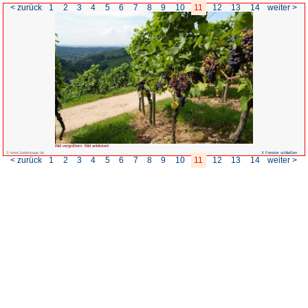
< zurück
1
2
3
4
5
6
7
Bild vergrößern: Bild anklicken!