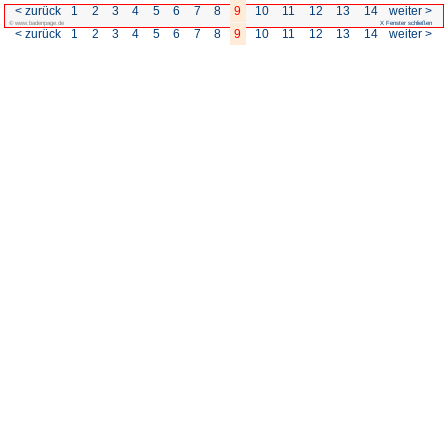
< zurück
1
2
3
4
5
6
7
© www.badenpage.de
< zurück
1
2
3
4
5
6
7