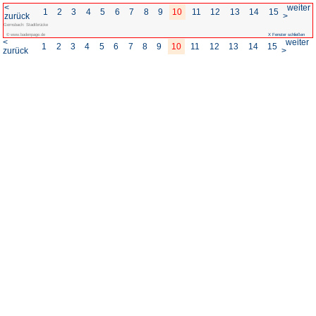
<
1
2
3
4
5
6
7
8
zurück
Gernsbach: Stadtbrücke
© www.badenpage.de
<
1
2
3
4
5
6
7
8
zurück