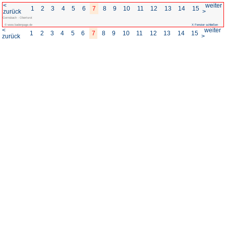
<
1
2
3
4
5
6
7
8
zurück
Gernsbach - Obertsrot
© www.badenpage.de
<
1
2
3
4
5
6
7
8
zurück