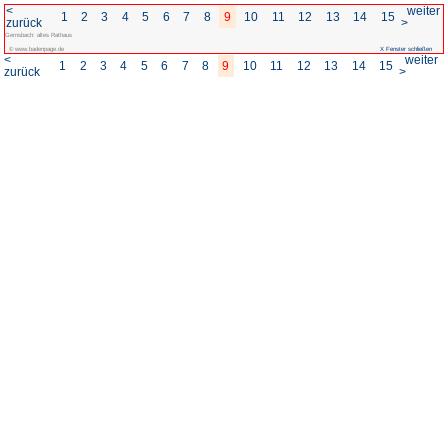
<
1
2
3
4
5
6
7
8
zurück
Gernsbach: altes Rathaus
© www.badenpage.de
<
1
2
3
4
5
6
7
8
zurück