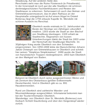
Bilderschau: Bild anklicken!
Oberkirch – schönes Städtche
Weinstraße
Am Fuß des Schwarzwaldes, wo 
Rheinebene hin öffnet, liegt die
Die 20.000 Einwohner zählende S
sich – auch aufgrund der verkeh
Ausflugsziele sind von hier aus s
Urlaubsdomizil an. Und auch ein
gibt einiges zu sehen in und um
Am Eingang des Renchtales befi
Wahrzeichen von Oberkirch:
die
Die malerische Ruine ist tagsübe
Von der Burgruine aus hat man