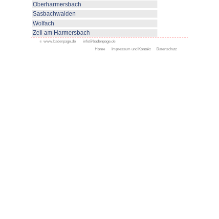
eingenommen. Von 1650-1668 le
Jakob Christoph von Grimmelsha
hier seinen "Simplicius Simplici
von französischen Truppen nie
an den Markgraf von Baden.
Bekannt ist Oberkirch durch se
als Zentrum des Obstanbaus (gr
Deutschlands). Und in Oberkirch
Hausbrennereien.
Rund um Oberkirch sind zahlrei
Mountainbikewege ausgeschilde
bei der Tourist-Information Oberk