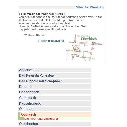
auf Oberkirch
und die Rheineben
Strasbourg. Auf der anderen Se
Renchtales sieht man die Ruine F
In der Innenstadt ist noch gut d
denkmalgeschützten Fachwerkh
Stadtmauer zu erkennen. Sehen
Grimmelshausenmuseum, das im
Hauptstraße untergebracht ist.Au
Bottenau liegt die 1756 erbaute
schöner Aussicht ins Renchtal.
Oberkirch wurde 
Besitz der Herzö
erwähnt. 1303 w
von Straßburg üb
Stadtrechte. Ab
Unterbrechungen 
der Herrschaft d
30jährigen Krieg wurde Oberki