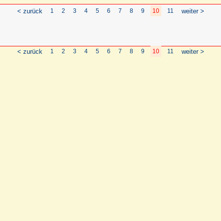
< zurück
1
2
3
4
5
6
7
8
9
10
11
weiter >
< zurück
1
2
3
4
5
6
7
8
9
10
11
weiter >