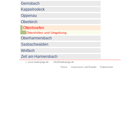
geboten, darunter allein über 10
Kinder und Jugendliche.
Ottenhöfener Wanderideen zähl
den schönsten Touren des Sch
Ottenhöfen
"Von Mühle zu Mühl
Besichtigungen. Jeden Freitag 
geführte Mühlentouren ab 10.00
Sport- und Spaßwanderer: Der 
geologischem Wanderweg. Die be
wildromantischen Edelfrauengra
Karlsruher Grat
.