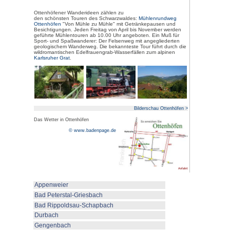
Bilderschau: Bild anklicken!
Ottenhöfen, das "Mühlendorf im
3.500 Einwohner und liegt wind
Achertal zwischen Seebach und
Schwarzwaldhochstraße und Bad
Mehr als die Hälfte der 2.600 h
Vornehmlich gibt es hier Misch- 
10 Seitentäler. Natürliche Vielfa
Wasserfälle, das alpine Karlsruh
Fachwerkbauernhöfe, 9 restaurie
Dampfzug aus dem Jahr 1900 und
Schwarzwälder Gastlichkeit der 
zum gern besuchten Urlaubsort.
Die Schwarzwälder Heimatabende
prämiert. Insgesamt werden übe