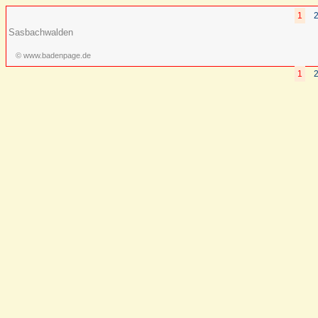
1
Sasbachwalden
© www.badenpage.de
1