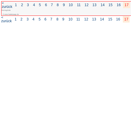
<
1
2
3
4
5
6
7
8
zurück
Hornisgrinde
© www.badenpage.de
<
1
2
3
4
5
6
7
8
zurück