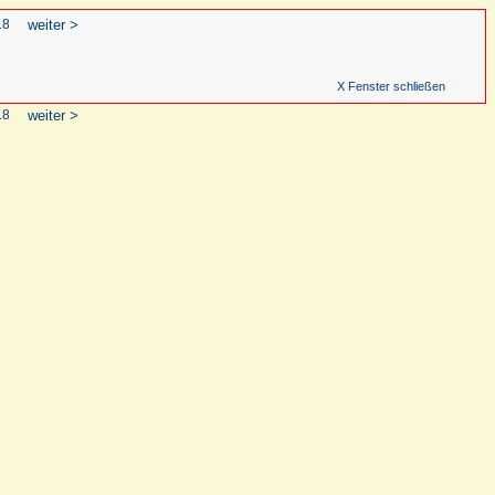
18
weiter >
X Fenster schließen
18
weiter >