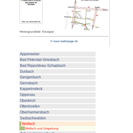
Bürgerhäuser. Das mit Malereien
Rathaus wurde 1893 nach eine
aufgebaut. Etwas außerhalb err
die barocke Wallfahrtskapelle St
Burgruine Schlössle (ehemalige
Freiherren von Wolfach aus dem 
schönen Rundblick Die Dorothe
Glasmuseum, Weihnachtsdorf) is
und die letzte Glasmanufaktor 
Wolfach und Kirnbach lockt die 
die Mineraliensammler an. Die St
sind mit ihren Schwarzwaldtäler
und Wanderziele. Kirnbach, 4 k
erstreckt sich über 10 km bis z
Moosenmättle hinauf. Kirnbach 
Reichenbach eines der drei Schw
Bollenhut zuhause ist.