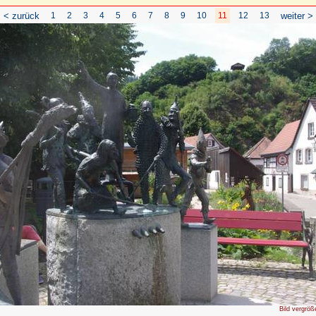
< zurück
1
2
3
4
5
6
7
8
9
10
11
12
13
weiter >
Bild vergröß