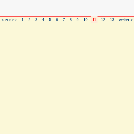
< zurück
1
2
3
4
5
6
7
8
9
10
11
12
13
weiter >