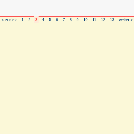
< zurück
1
2
3
4
5
6
7
8
9
10
11
12
13
weiter >