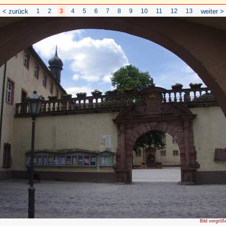
< zurück
1
2
3
4
5
6
7
8
9
10
11
12
13
weiter >
Bild vergröß