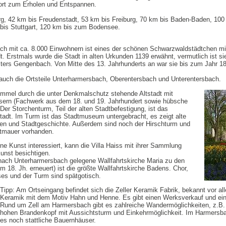
sort zum Erholen und Entspannen.
g, 42 km bis Freudenstadt, 53 km bis Freiburg, 70 km bis Baden-Baden, 100
bis Stuttgart, 120 km bis zum Bodensee.
ch mit ca. 8.000 Einwohnern ist eines der schönen Schwarzwaldstädtchen mi
dt. Erstmals wurde die Stadt in alten Urkunden 1139 erwähnt, vermutlich ist si
ers Gengenbach. Von Mitte des 13. Jahrhunderts an war sie bis zum Jahr 18
auch die Ortsteile Unterharmersbach, Oberentersbach und Unterentersbach.
ummel durch die unter Denkmalschutz stehende Altstadt mit
sern (Fachwerk aus dem 18. und 19. Jahrhundert sowie hübsche
Der Storchenturm, Teil der alten Stadtbefestigung, ist das
adt. Im Turm ist das Stadtmuseum untergebracht, es zeigt alte
en und Stadtgeschichte. Außerdem sind noch der Hirschturm und
dtmauer vorhanden.
ne Kunst interessiert, kann die Villa Haiss mit ihrer Sammlung
unst besichtigen.
nach Unterharmersbach gelegene Wallfahrtskirche Maria zu den
m 18. Jh. erneuert) ist die größte Wallfahrtskirche Badens. Chor,
es und der Turm sind spätgotisch.
Tipp: Am Ortseingang befindet sich die Zeller Keramik Fabrik, bekannt vor al
Keramik mit dem Motiv Hahn und Henne. Es gibt einen Werksverkauf und e
Rund um Zell am Harmersbach gibt es zahlreiche Wandermöglichkeiten, z.B
hohen Brandenkopf mit Aussichtsturm und Einkehrmöglichkeit. Im Harmersbac
es noch stattliche Bauernhäuser.