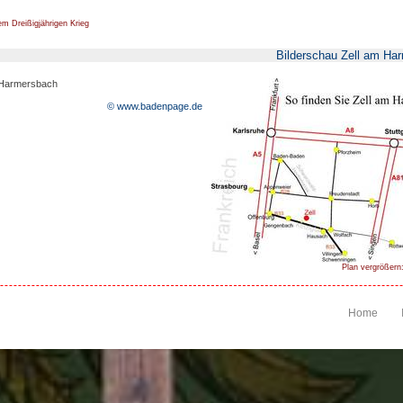
 Dreißigjährigen Krieg
Bilderschau Zell am Ha
m Harmersbach
© www.badenpage.de
Plan vergrößern:
Home