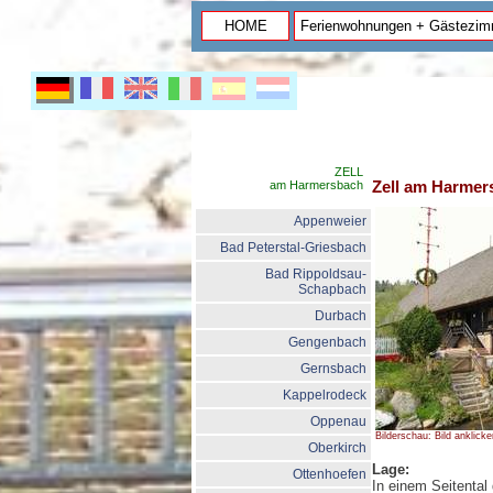
HOME
Ferienwohnungen + Gästezim
ZELL
Zell am Harmer
am Harmersbach
Appenweier
Bad Peterstal-Griesbach
Bad Rippoldsau-
Schapbach
Durbach
Gengenbach
Gernsbach
Kappelrodeck
Oppenau
Bilderschau: Bild anklicke
Oberkirch
Lage:
Ottenhoefen
In einem Seitental