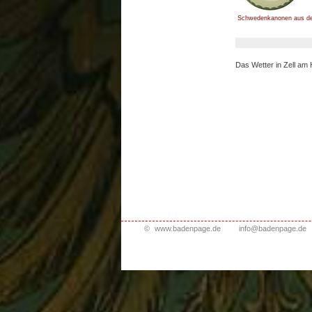
Schwedenkanonen aus dem
Das Wetter in Zell a
©
www.badenpage.de
info@badenpage.de