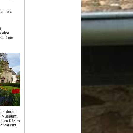
 km bis
t
e eine
03 freie
lem durch
in Museum.
. zum 945 m
htal gibt