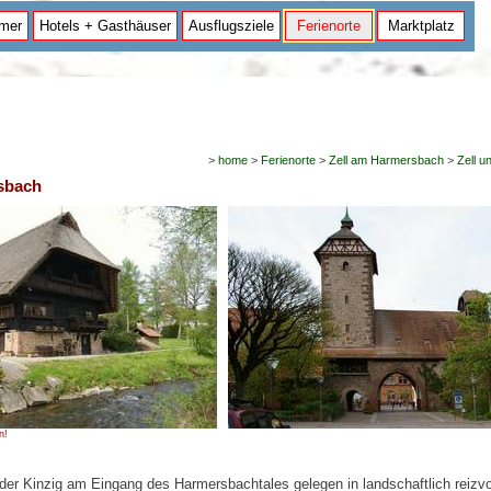
mer
Hotels + Gasthäuser
Ausflugsziele
Ferienorte
Marktplatz
>
home
>
Ferienorte
>
Zell am Harmersbach
>
Zell 
sbach
n!
 der Kinzig am Eingang des Harmersbachtales gelegen in landschaftlich reizvo