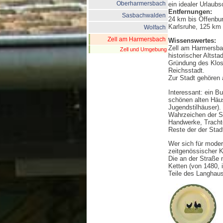
Oberharmersbach
ein idealer Urlaub
Entfernungen:
Sasbachwalden
24 km bis Offenbur
Karlsruhe, 125 km 
Wolfach
Zell am Harmersbach
Wissenswertes:
Zell am Harmersba
Zell und Umgebung
historischer Altsta
Gründung des Klost
Reichsstadt.
Zur Stadt gehören 
Interessant: ein B
schönen alten Häu
Jugendstilhäuser). 
Wahrzeichen der St
Handwerke, Tracht
Reste der der Sta
Wer sich für moder
zeitgenössischer K
Die an der Straße 
Ketten (von 1480, i
Teile des Langhaus