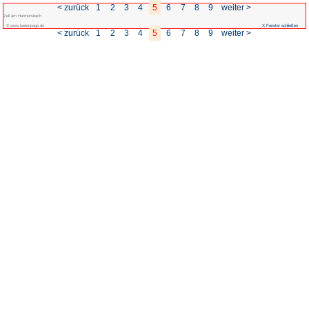
< zurück
1
2
3
4
Zell am Harmersbach
© www.badenpage.de
< zurück
1
2
3
4