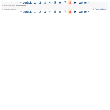
< zurück
1
2
3
4
Zell am Harmersbach:
Der Hirschturm
© www.badenpage.de
< zurück
1
2
3
4