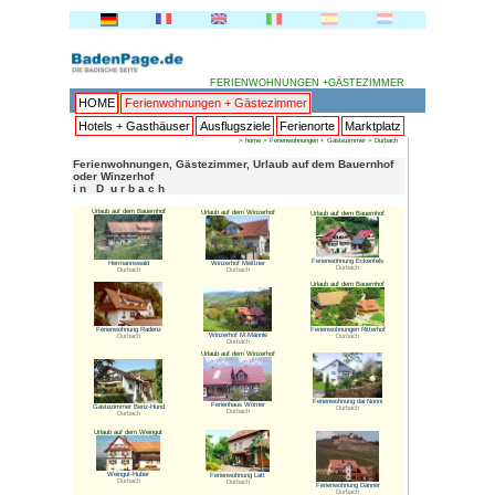
FERI
HOME
Ferienwohnungen + 
Hotels + Gasthäuser
Ausflu
Ferienwohnungen, Gästezimme
oder Winzerhof
i n D u r b a c h
Urlaub auf dem Bauernhof
Urlaub auf 