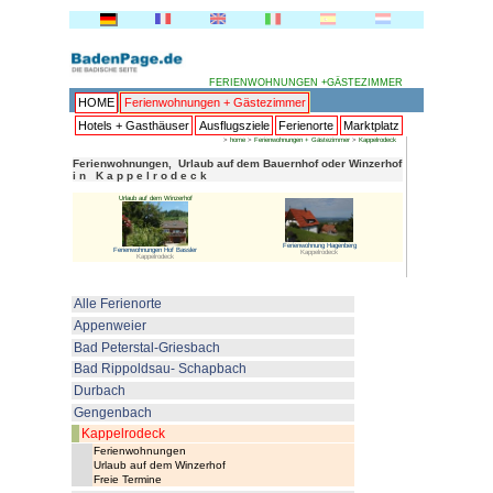
FERI
HOME
Ferienwohnungen + 
Hotels + Gasthäuser
Ausflu
>
h
Ferienwohnungen, Urlaub auf
i n K a p p e l r o d e c k
Urlaub auf dem Winzerhof