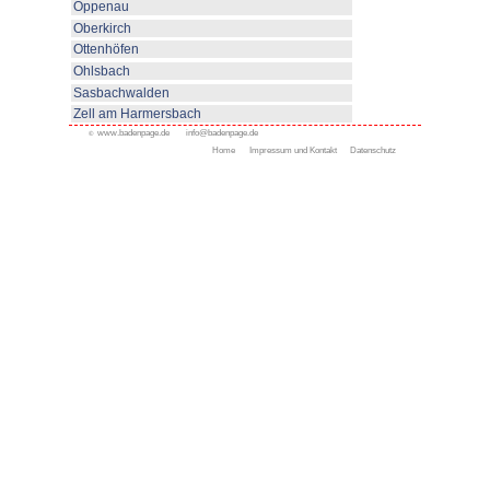
Ferienwohnungen Hof Bassler
Kappelrodeck
Alle Ferienorte
Appenweier
Bad Peterstal-Griesbach
Bad Rippoldsau- Schapba
Durbach
Gengenbach
Kappelrodeck
Ferienwohnungen
Urlaub auf dem Winzerhof