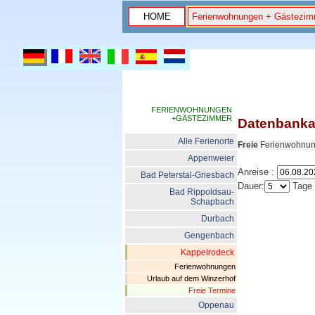
HOME
Ferienwohnungen + Gästezim
FERIENWOHNUNGEN
+GÄSTEZIMMER
Datenbanka
Alle Ferienorte
Freie
Ferienwohnun
Appenweier
Anreise :
Bad Peterstal-Griesbach
Dauer:
Tage
Bad Rippoldsau-
Schapbach
Durbach
Gengenbach
Kappelrodeck
Ferienwohnungen
Urlaub auf dem Winzerhof
Freie Termine
Oppenau