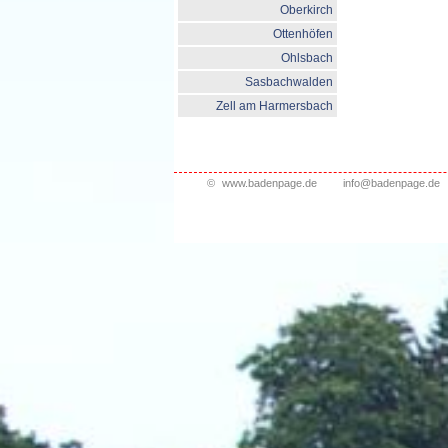
Oberkirch
Ottenhöfen
Ohlsbach
Sasbachwalden
Zell am Harmersbach
©
www.badenpage.de
info@badenpage.de