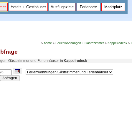
mer
Hotels + Gasthäuser
Ausflugsziele
Ferienorte
Marktplatz
>
home
>
Ferienwohnungen + Gästezimmer
>
Kappelrodeck
>
bfrage
gen, Gästezimmer und Ferienhäuser
in Kappelrodeck