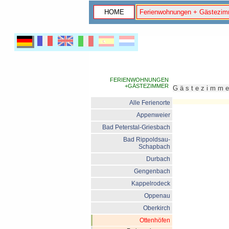
HOME
Ferienwohnungen + Gästezim
FERIENWOHNUNGEN
+GÄSTEZIMMER
G ä s t e z i m m
Alle Ferienorte
Appenweier
Bad Peterstal-Griesbach
Bad Rippoldsau-
Schapbach
Durbach
Gengenbach
Kappelrodeck
Oppenau
Oberkirch
Ottenhöfen