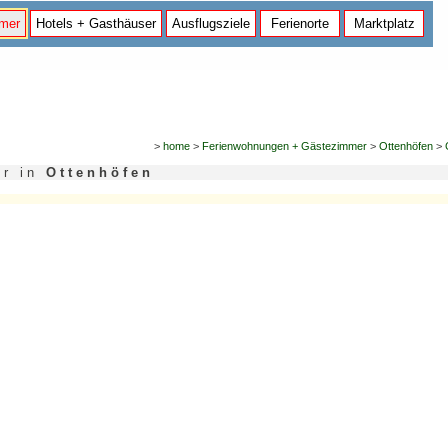
mer
Hotels + Gasthäuser
Ausflugsziele
Ferienorte
Marktplatz
>
home
>
Ferienwohnungen + Gästezimmer
>
Ottenhöfen
>
 e r i n
O t t e n h ö f e n