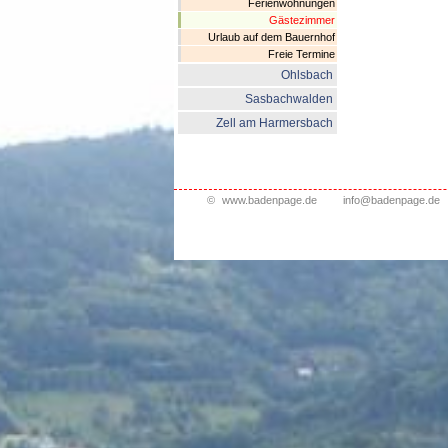
Ferienwohnungen
Gästezimmer
Urlaub auf dem Bauernhof
Freie Termine
Ohlsbach
Sasbachwalden
Zell am Harmersbach
©
www.badenpage.de
info@badenpage.de