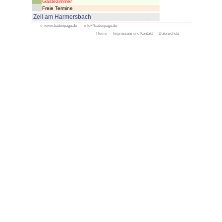
Appenweier
Bad Peterstal-Griesbach
Bad Rippoldsau- Schapba
Durbach
Gengenbach
Kappelrodeck
Oppenau
Oberkirch
Ottenhöfen
Ohlsbach
Sasbachwalden