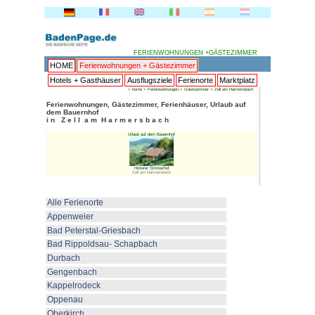
FERI
HOME
Ferienwohnungen + 
Hotels + Gasthäuser
Ausflu
>
home
>
F
Ferienwohnungen, Gästezimmer
dem Bauernhof
i n Z e l l a m H a r m e r s b
Urlaub auf 