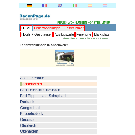
FERI
HOME
Ferienwohnungen + 
Hotels + Gasthäuser
Ausflu
>
Ferienwohnungen in Appenwei
Ferienwoh