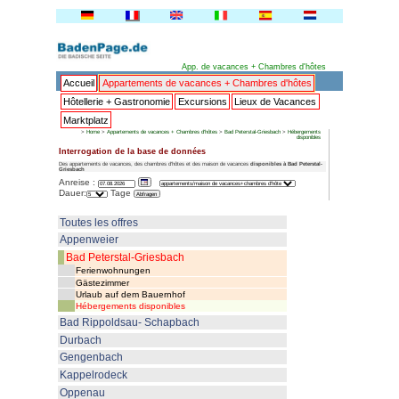
Ap
Accueil
Appartements de va
Hôtellerie + Gastronomie
Ex
Marktplatz
>
Home
>
Appartements de vacances + Chambr
Interrogation de la base de don
Des appartements de vacances, des chambres d'hôtes e
Griesbach
Anreise :