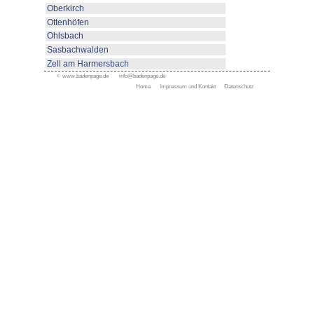
Dauer:
Tage
Toutes les offres
Appenweier
Bad Peterstal-Griesbach
Ferienwohnungen
Gästezimmer
Urlaub auf dem Bauernhof
Hébergements disponibles
Bad Rippoldsau- Schapba
Durbach
Gengenbach
Kappelrodeck