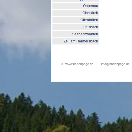
Oppenau
Oberkirch
Ottenhöfen
Ohlsbach
Sasbachwalden
Zell am Harmersbach
©
www.badenpage.de
info@badenpage.de