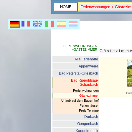
HOME
Ferienwohnungen + Gästezim
FERIENWOHNUNGEN
+GÄSTEZIMMER
G ä s t e z i m m
Alle Ferienorte
Url
Appenweier
Bad Peterstal-Griesbach
Bad Rippoldsau-
Schapbach
Ferienwohnungen
Bad
Gästezimmer
Urlaub auf dem Bauernhof
Ferienhäuser
Freie Termine
Durbach
Gengenbach
Kappelrodeck