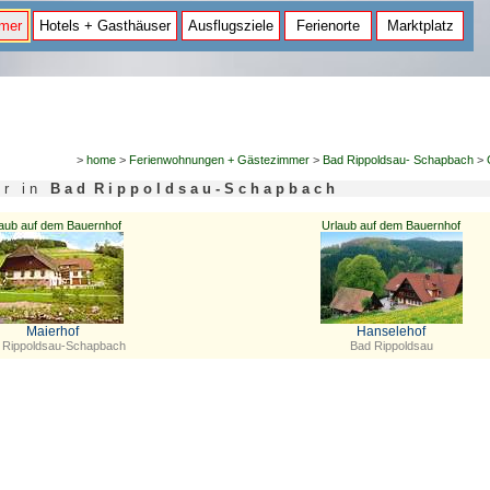
mer
Hotels + Gasthäuser
Ausflugsziele
Ferienorte
Marktplatz
>
home
>
Ferienwohnungen + Gästezimmer
>
Bad Rippoldsau- Schapbach
>
 e r i n
B a d R i p p o l d s a u - S c h a p b a c h
aub auf dem Bauernhof
Urlaub auf dem Bauernhof
Maierhof
Hanselehof
 Rippoldsau-Schapbach
Bad Rippoldsau