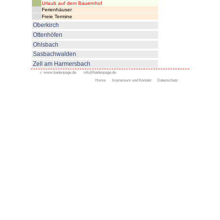
Ferienwohnungen Christianshof
Oppenau
Alle Ferienorte
Appenweier
Bad Peterstal-Griesbach
Bad Rippoldsau- Schapba
Durbach
Gengenbach
Kappelrodeck
Oppenau
Ferienwohnungen