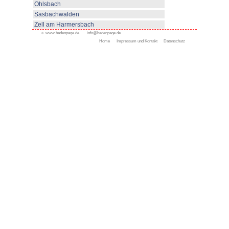
Appenweier
Bad Peterstal-Griesbach
Bad Rippoldsau- Schapba
Durbach
Gengenbach
Kappelrodeck
Oppenau
Oberkirch
Ottenhöfen
Ferienwohnungen
Gästezimmer
Urlaub auf dem Bauernhof