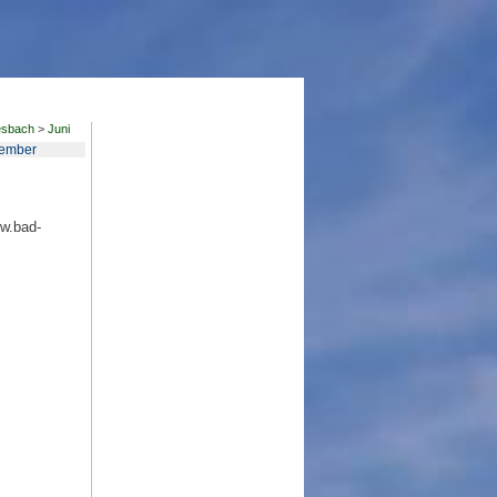
esbach
>
Juni
ember
ww.bad-