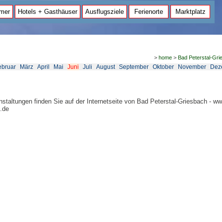
mer
Hotels + Gasthäuser
Ausflugsziele
Ferienorte
Marktplatz
>
home
>
Bad Peterstal-Gri
ebruar
März
April
Mai
Juni
Juli
August
September
Oktober
November
Dez
anstaltungen finden Sie auf der Internetseite von Bad Peterstal-Griesbach - w
h.de