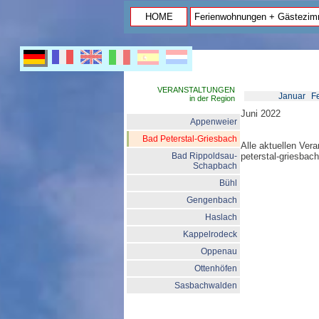
HOME
Ferienwohnungen + Gästezim
VERANSTALTUNGEN
Januar
F
in der Region
Juni 2022
Appenweier
Bad Peterstal-Griesbach
Alle aktuellen Ver
Bad Rippoldsau-
peterstal-griesbac
Schapbach
Bühl
Gengenbach
Haslach
Kappelrodeck
Oppenau
Ottenhöfen
Sasbachwalden