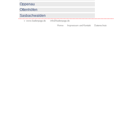
www.bad-rippoldsau-schapbach
Appenweier
Bad Peterstal-Griesbach
Bad Rippoldsau-Schapb
Bühl
Gengenbach
Haslach