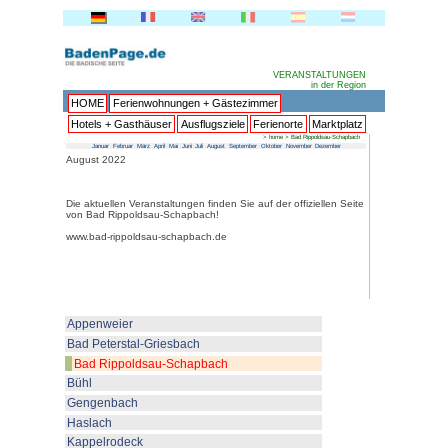
HOME
Ferienwohnungen + 
Hotels + Gasthäuser
Ausflu
Januar
Februar
März
April
Mai
Juni
Juli
Au
August 2022
Die aktuellen Veranstaltungen fin
von Bad Rippoldsau-Schapbach