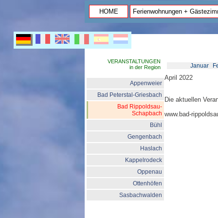
HOME
Ferienwohnungen + Gästezim
VERANSTALTUNGEN
Januar
F
in der Region
April 2022
Appenweier
Bad Peterstal-Griesbach
Die aktuellen Vera
Bad Rippoldsau-
Schapbach
www.bad-rippoldsa
Bühl
Gengenbach
Haslach
Kappelrodeck
Oppenau
Ottenhöfen
Sasbachwalden