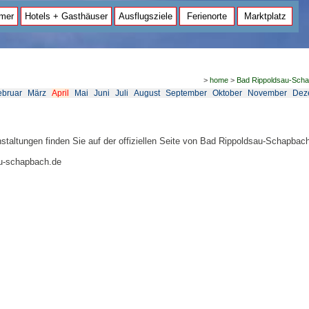
mer
Hotels + Gasthäuser
Ausflugsziele
Ferienorte
Marktplatz
>
home
>
Bad Rippoldsau-Sch
ebruar
März
April
Mai
Juni
Juli
August
September
Oktober
November
Dez
nstaltungen finden Sie auf der offiziellen Seite von Bad Rippoldsau-Schapbac
u-schapbach.de