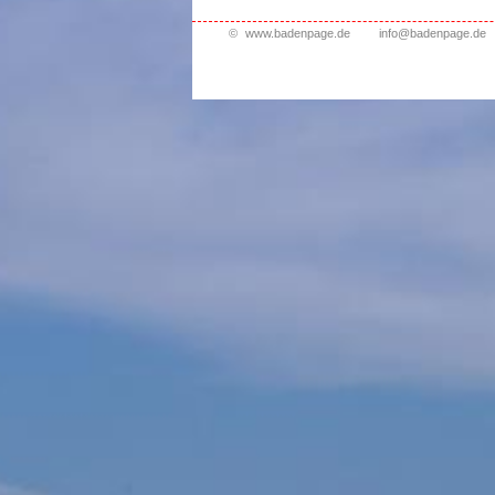
©
www.badenpage.de
info@badenpage.de