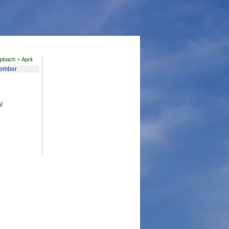
apbach
>
April
ember
h!