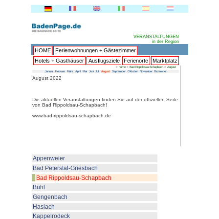
HOME
Ferienwohnungen + 
Hotels + Gasthäuser
Ausflu
Januar
Februar
März
April
Mai
Juni
Juli
Au
August 2022
Die aktuellen Veranstaltungen fin
von Bad Rippoldsau-Schapbach