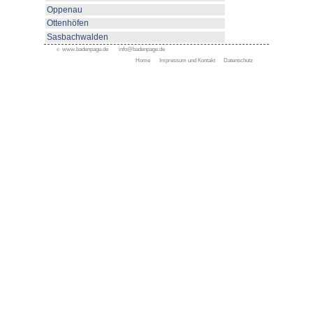
www.bad-rippoldsau-schapbach
Appenweier
Bad Peterstal-Griesbach
Bad Rippoldsau-Schapb
Bühl
Gengenbach
Haslach