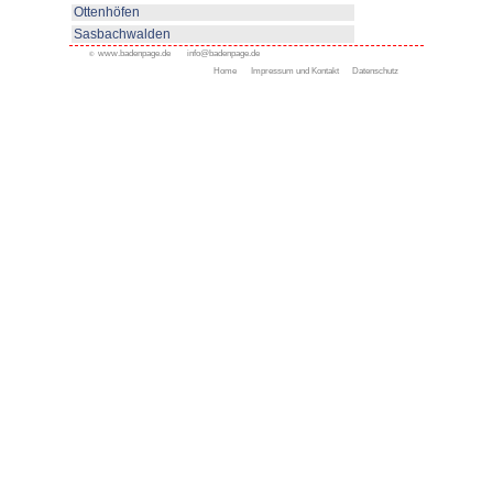
von Bad Rippoldsau-Schapbach
www.bad-rippoldsau-schapbach
Appenweier
Bad Peterstal-Griesbach
Bad Rippoldsau-Schapb
Bühl
Gengenbach
Haslach
Kappelrodeck