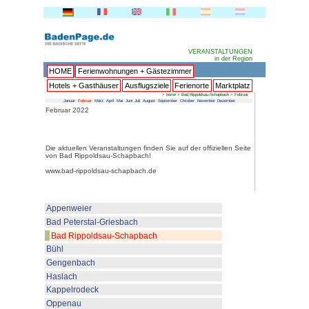
HOME
Ferienwohnungen + 
Hotels + Gasthäuser
Ausflu
Januar
Februar
März
April
Mai
Juni
Juli
Au
Februar 2022
Die aktuellen Veranstaltungen fin