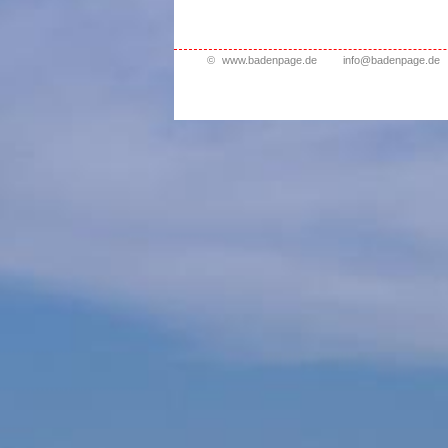
©
www.badenpage.de
info@badenpage.de