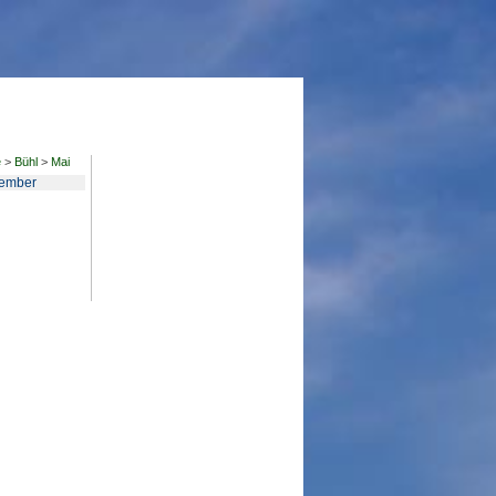
e
>
Bühl
>
Mai
ember