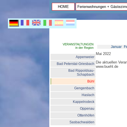
HOME
Ferienwohnungen + Gästezim
VERANSTALTUNGEN
Januar
F
in der Region
Mai 2022
Appenweier
Die aktuellen Veran
Bad Peterstal-Griesbach
www.buehl.de
Bad Rippoldsau-
Schapbach
Bühl
Gengenbach
Haslach
Kappelrodeck
Oppenau
Ottenhöfen
Sasbachwalden