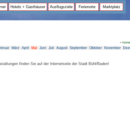
mer
Hotels + Gasthäuser
Ausflugsziele
Ferienorte
Marktplatz
>
hom
ebruar
März
April
Mai
Juni
Juli
August
September
Oktober
November
Dez
staltungen finden Sie auf der Internetseite der Stadt Bühl/Baden!