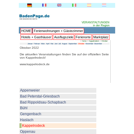
HOME
Ferienwohnungen + 
Hotels + Gasthäuser
Ausflu
Januar
Februar
März
April
Mai
Juni
Juli
Au
Oktober 2022
Die aktuellen Veranstaltungen fin
von Kappelrodeck!
www.kappelrodeck.de