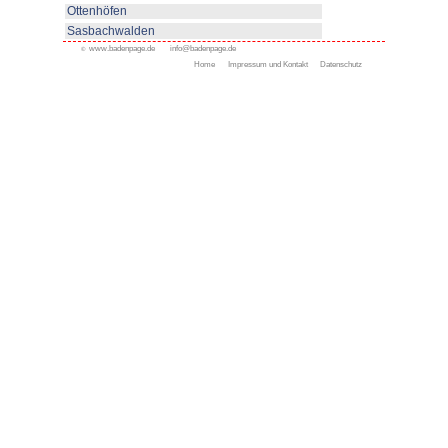
Appenweier
Bad Peterstal-Griesbach
Bad Rippoldsau-Schapbac
Bühl
Gengenbach
Haslach
Kappelrodeck