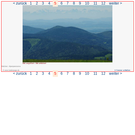
< zurück
1
2
3
4
5
6
Bild vergrößern: Bild anklicken!