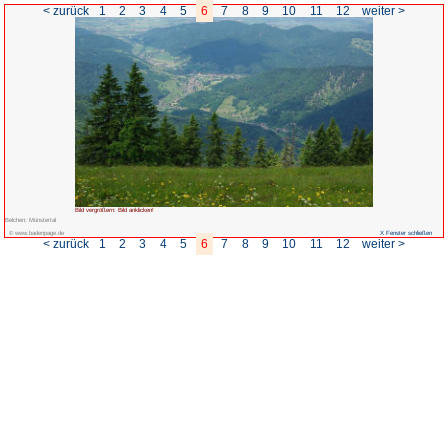
< zurück
1
2
3
4
5
6
Bild vergrößern: Bild anklicken!