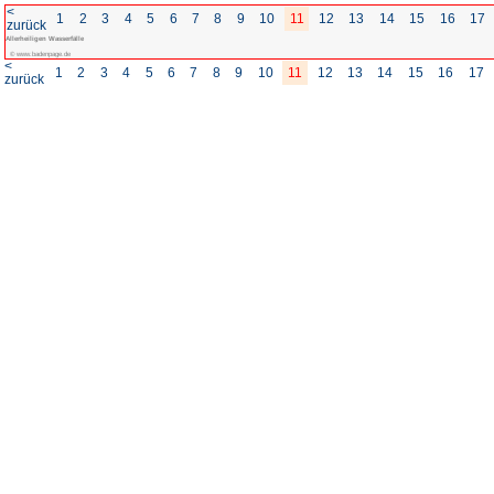
<
1
2
3
4
5
6
7
8
zurück
Allerheiligen Wasserfälle
© www.badenpage.de
<
1
2
3
4
5
6
7
8
zurück