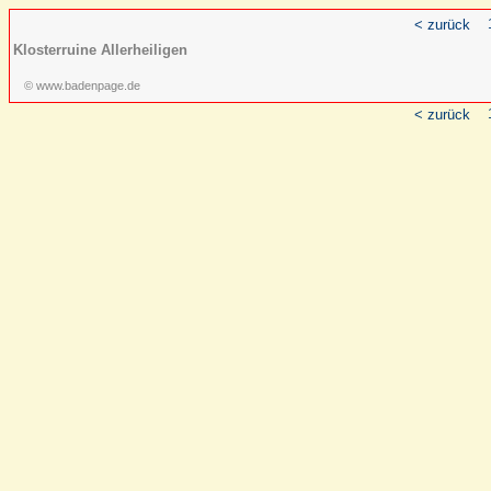
< zurück
Klosterruine Allerheiligen
© www.badenpage.de
< zurück