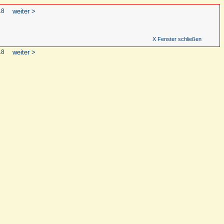
18
weiter >
X Fenster schließen
18
weiter >